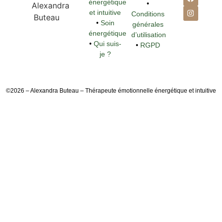
énergétique
•
et intuitive
Conditions
•
Soin
générales
énergétique
d’utilisation
•
Qui suis-
•
RGPD
je ?
©2026 – Alexandra Buteau – Thérapeute émotionnelle énergétique et intuitive