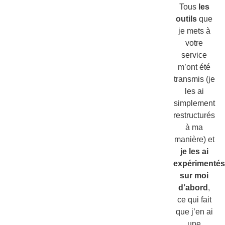
Tous
les
outils
que
je mets à
votre
service
m’ont été
transmis (je
les ai
simplement
restructurés
à ma
manière)
et
je les ai
expérimenté
sur moi
d’abord
,
ce qui fait
que j’en ai
une